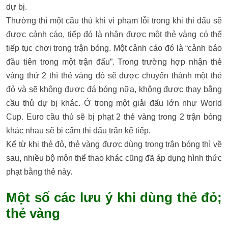
dự bị.
Thường thì một cầu thủ khi vi phạm lỗi trong khi thi đấu sẽ
được cảnh cáo, tiếp đó là nhận được một thẻ vàng có thể
tiếp tục chơi trong trận bóng. Một cảnh cáo đó là “cảnh báo
đầu tiên trong một trận đấu”. Trong trường hợp nhận thẻ
vàng thứ 2 thì thẻ vàng đó sẽ được chuyển thành một thẻ
đỏ và sẽ không được đá bóng nữa, không được thay bằng
cầu thủ dự bị khác. Ở trong một giải đấu lớn như World
Cup. Euro cầu thủ sẽ bị phạt 2 thẻ vàng trong 2 trận bóng
khác nhau sẽ bị cấm thi đấu trận kế tiếp.
Kể từ khi thẻ đỏ, thẻ vàng được dùng trong trận bóng thì về
sau, nhiều bộ môn thể thao khác cũng đã áp dụng hình thức
phạt bằng thẻ này.
Một số các lưu ý khi dùng thẻ đỏ;
thẻ vàng