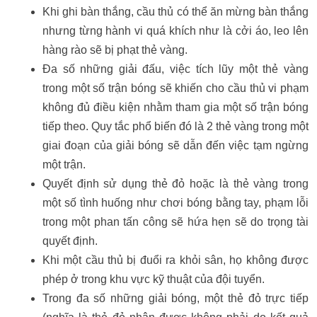
Khi ghi bàn thắng, cầu thủ có thể ăn mừng bàn thắng
nhưng từng hành vi quá khích như là cởi áo, leo lên
hàng rào sẽ bị phạt thẻ vàng.
Đa số những giải đấu, việc tích lũy một thẻ vàng
trong một số trận bóng sẽ khiến cho cầu thủ vi phạm
không đủ điều kiện nhằm tham gia một số trận bóng
tiếp theo. Quy tắc phổ biến đó là 2 thẻ vàng trong một
giai đoạn của giải bóng sẽ dẫn đến việc tạm ngừng
một trận.
Quyết định sử dụng thẻ đỏ hoặc là thẻ vàng trong
một số tình huống như chơi bóng bằng tay, phạm lỗi
trong một phan tấn công sẽ hứa hẹn sẽ do trọng tài
quyết định.
Khi một cầu thủ bị đuổi ra khỏi sân, họ không được
phép ở trong khu vực kỹ thuật của đội tuyển.
Trong đa số những giải bóng, một thẻ đỏ trực tiếp