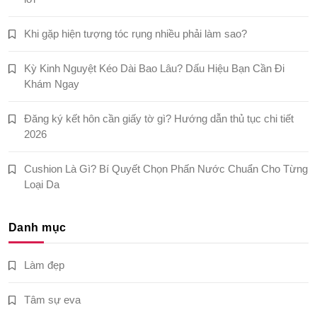
Khi gặp hiện tượng tóc rụng nhiều phải làm sao?
Kỳ Kinh Nguyệt Kéo Dài Bao Lâu? Dấu Hiệu Bạn Cần Đi
Khám Ngay
Đăng ký kết hôn cần giấy tờ gì? Hướng dẫn thủ tục chi tiết
2026
Cushion Là Gì? Bí Quyết Chọn Phấn Nước Chuẩn Cho Từng
Loại Da
Danh mục
Làm đẹp
Tâm sự eva