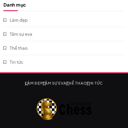
Danh mục
Làm đẹp
Tâm sự eva
Thể thao
Tin tức
LÀM ĐẸP
TÂM SỰ EVA
THỂ THAO
TIN TỨC