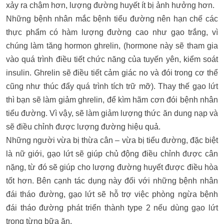
xảy ra chậm hơn, lượng đường huyết ít bị ảnh hưởng hơn.
Những bệnh nhân mắc bệnh tiểu đường nên hạn chế các
thực phẩm có hàm lượng đường cao như gạo trắng, vì
chúng làm tăng hormon ghrelin, (hormone này sẽ tham gia
vào quá trình điều tiết chức năng của tuyến yên, kiểm soát
insulin. Ghrelin sẽ điều tiết cảm giác no và đói trong cơ thể
cũng như thúc đẩy quá trình tích trữ mỡ). Thay thế gạo lứt
thì bạn sẽ làm giảm ghrelin, để kìm hãm cơn đói bệnh nhân
tiểu đường. Vì vậy, sẽ làm giảm lượng thức ăn dung nạp và
sẽ điều chỉnh được lượng đường hiệu quả.
Những người vừa bị thừa cân – vừa bị tiểu đường, đặc biệt
là nữ giới, gạo lứt sẽ giúp chủ động điều chỉnh được cân
nặng, từ đó sẽ giúp cho lượng đường huyết được điều hòa
tốt hơn. Bên cạnh tác dụng này đối với những bệnh nhân
đái tháo đường, gạo lứt sẽ hỗ trợ việc phòng ngừa bệnh
đái tháo đường phát triển thành type 2 nếu dùng gạo lứt
trong từng bữa ăn.