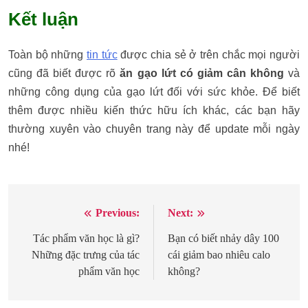
Kết luận
Toàn bộ những
tin tức
được chia sẻ ở trên chắc mọi người
cũng đã biết được rõ
ăn gạo lứt có giảm cân không
và
những công dụng của gạo lứt đối với sức khỏe. Để biết
thêm được nhiều kiến thức hữu ích khác, các bạn hãy
thường xuyên vào chuyên trang này để update mỗi ngày
nhé!
Previous:
Next:
Điều
hướng
Tác phẩm văn học là gì?
Bạn có biết nhảy dây 100
Những đặc trưng của tác
cái giảm bao nhiêu calo
bài
phẩm văn học
không?
viết