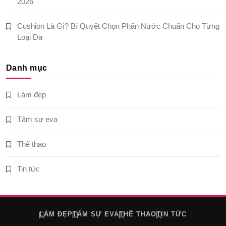
2026
Cushion Là Gì? Bí Quyết Chọn Phấn Nước Chuẩn Cho Từng
Loại Da
Danh mục
Làm đẹp
Tâm sự eva
Thể thao
Tin tức
LÀM ĐẸP
TÂM SỰ EVA
THỂ THAO
TIN TỨC