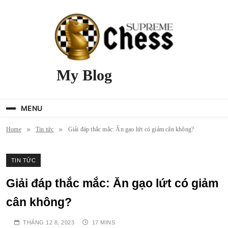
Skip
to
content
My Blog
MENU
Home
Tin tức
Giải đáp thắc mắc: Ăn gạo lứt có giảm cân không?
TIN TỨC
Giải đáp thắc mắc: Ăn gạo lứt có giảm
cân không?
THÁNG 12 8, 2023
17 MINS