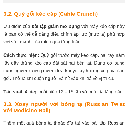
3.2. Quỳ gối kéo cáp (Cable Crunch)
Ưu điểm của
bài tập giảm mỡ bụng
với máy kéo cáp này
là bạn có thể dễ dàng điều chỉnh áp lực (mức tạ) phù hợp
với sức mạnh của mình qua từng tuần.
Cách thực hiện:
Quỳ gối trước máy kéo cáp, hai tay nắm
lấy dây thừng kéo cáp đặt sát hai bên tai. Dùng cơ bụng
cuộn người xương dưới, đưa khuỷu tay hướng về phía đầu
gối. Thở ra khi cuộn người và hít vào khi trả về vị trí cũ.
Tần suất:
4 hiệp, mỗi hiệp 12 – 15 lần với mức tạ tăng dần.
3.3. Xoay người với bóng tạ (Russian Twist
với Medicine Ball)
Thêm một quả bóng tạ (hoặc đĩa tạ) vào bài tập Russian