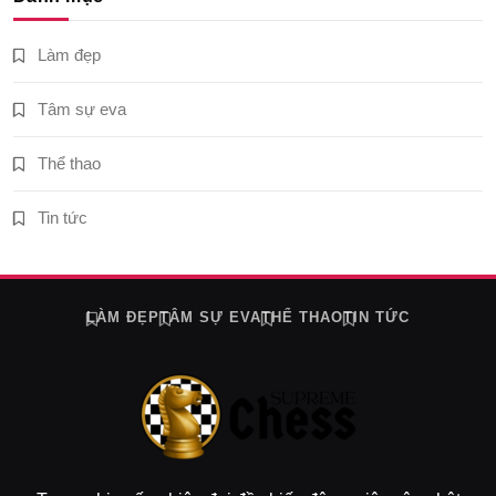
Làm đẹp
Tâm sự eva
Thể thao
Tin tức
LÀM ĐẸP
TÂM SỰ EVA
THỂ THAO
TIN TỨC