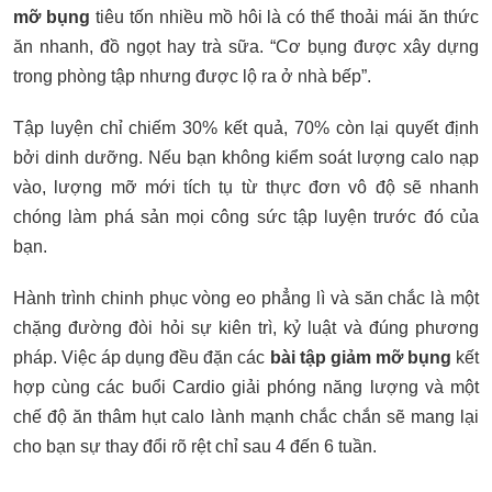
mỡ bụng
tiêu tốn nhiều mồ hôi là có thể thoải mái ăn thức
ăn nhanh, đồ ngọt hay trà sữa. “Cơ bụng được xây dựng
trong phòng tập nhưng được lộ ra ở nhà bếp”.
Tập luyện chỉ chiếm 30% kết quả, 70% còn lại quyết định
bởi dinh dưỡng. Nếu bạn không kiểm soát lượng calo nạp
vào, lượng mỡ mới tích tụ từ thực đơn vô độ sẽ nhanh
chóng làm phá sản mọi công sức tập luyện trước đó của
bạn.
Hành trình chinh phục vòng eo phẳng lì và săn chắc là một
chặng đường đòi hỏi sự kiên trì, kỷ luật và đúng phương
pháp. Việc áp dụng đều đặn các
bài tập giảm mỡ bụng
kết
hợp cùng các buổi Cardio giải phóng năng lượng và một
chế độ ăn thâm hụt calo lành mạnh chắc chắn sẽ mang lại
cho bạn sự thay đổi rõ rệt chỉ sau 4 đến 6 tuần.