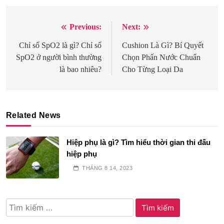
Previous:
Next:
Điều
hướng
Chỉ số SpO2 là gì? Chỉ số
Cushion Là Gì? Bí Quyết
SpO2 ở người bình thường
Chọn Phấn Nước Chuẩn
bài
là bao nhiêu?
Cho Từng Loại Da
viết
Related News
Hiệp phụ là gì? Tìm hiểu thời gian thi đấu
hiệp phụ
THÁNG 8 14, 2023
Tìm
kiếm