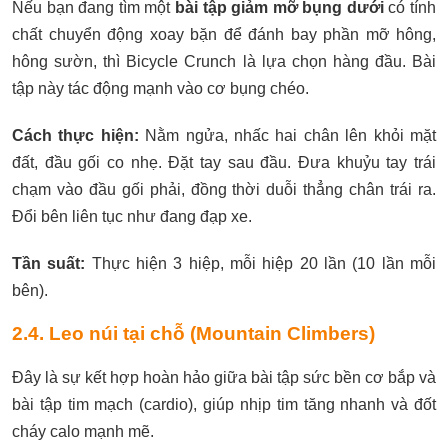
Nếu bạn đang tìm một
bài tập giảm mỡ bụng dưới
có tính
chất chuyển động xoay bặn để đánh bay phần mỡ hông,
hông sườn, thì Bicycle Crunch là lựa chọn hàng đầu. Bài
tập này tác động mạnh vào cơ bụng chéo.
Cách thực hiện:
Nằm ngửa, nhấc hai chân lên khỏi mặt
đất, đầu gối co nhẹ. Đặt tay sau đầu. Đưa khuỷu tay trái
chạm vào đầu gối phải, đồng thời duỗi thẳng chân trái ra.
Đổi bên liên tục như đang đạp xe.
Tần suất:
Thực hiện 3 hiệp, mỗi hiệp 20 lần (10 lần mỗi
bên).
2.4. Leo núi tại chỗ (Mountain Climbers)
Đây là sự kết hợp hoàn hảo giữa bài tập sức bền cơ bắp và
bài tập tim mạch (cardio), giúp nhịp tim tăng nhanh và đốt
cháy calo mạnh mẽ.