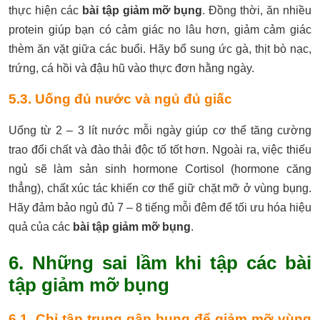
thực hiện các
bài tập giảm mỡ bụng
. Đồng thời, ăn nhiều
protein giúp bạn có cảm giác no lâu hơn, giảm cảm giác
thèm ăn vặt giữa các buổi. Hãy bổ sung ức gà, thịt bò nạc,
trứng, cá hồi và đậu hũ vào thực đơn hằng ngày.
5.3. Uống đủ nước và ngủ đủ giấc
Uống từ 2 – 3 lít nước mỗi ngày giúp cơ thể tăng cường
trao đổi chất và đào thải độc tố tốt hơn. Ngoài ra, việc thiếu
ngủ sẽ làm sản sinh hormone Cortisol (hormone căng
thẳng), chất xúc tác khiến cơ thể giữ chặt mỡ ở vùng bụng.
Hãy đảm bảo ngủ đủ 7 – 8 tiếng mỗi đêm để tối ưu hóa hiệu
quả của các
bài tập giảm mỡ bụng
.
6. Những sai lầm khi tập các bài
tập giảm mỡ bụng
6.1. Chỉ tập trung gập bụng để giảm mỡ vùng