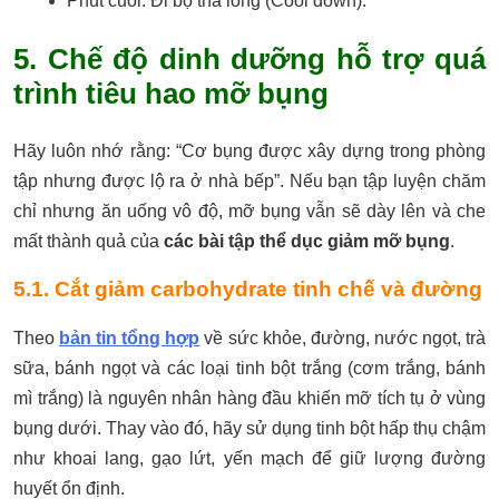
Phút cuối: Đi bộ thả lỏng (Cool down).
5. Chế độ dinh dưỡng hỗ trợ quá
trình tiêu hao mỡ bụng
Hãy luôn nhớ rằng: “Cơ bụng được xây dựng trong phòng
tập nhưng được lộ ra ở nhà bếp”. Nếu bạn tập luyện chăm
chỉ nhưng ăn uống vô độ, mỡ bụng vẫn sẽ dày lên và che
mất thành quả của
các bài tập thể dục giảm mỡ bụng
.
5.1. Cắt giảm carbohydrate tinh chế và đường
Theo
bản tin tổng hợp
về sức khỏe, đường, nước ngọt, trà
sữa, bánh ngọt và các loại tinh bột trắng (cơm trắng, bánh
mì trắng) là nguyên nhân hàng đầu khiến mỡ tích tụ ở vùng
bụng dưới. Thay vào đó, hãy sử dụng tinh bột hấp thụ chậm
như khoai lang, gạo lứt, yến mạch để giữ lượng đường
huyết ổn định.