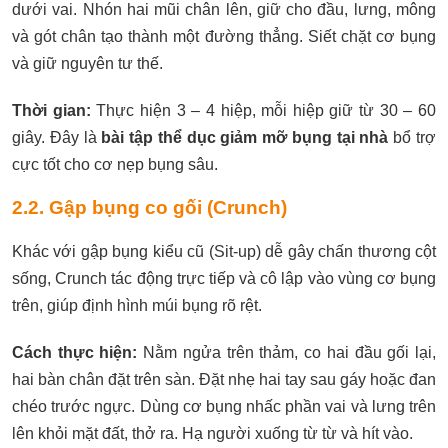
dưới vai. Nhón hai mũi chân lên, giữ cho đầu, lưng, mông
và gót chân tạo thành một đường thẳng. Siết chặt cơ bụng
và giữ nguyên tư thế.
Thời gian:
Thực hiện 3 – 4 hiệp, mỗi hiệp giữ từ 30 – 60
giây. Đây là
bài tập thể dục giảm mỡ bụng tại nhà
bổ trợ
cực tốt cho cơ nẹp bụng sâu.
2.2. Gập bụng co gối (Crunch)
Khác với gập bụng kiểu cũ (Sit-up) dễ gây chấn thương cột
sống, Crunch tác động trực tiếp và cô lập vào vùng cơ bụng
trên, giúp định hình múi bụng rõ rệt.
Cách thực hiện:
Nằm ngửa trên thảm, co hai đầu gối lại,
hai bàn chân đặt trên sàn. Đặt nhẹ hai tay sau gáy hoặc đan
chéo trước ngực. Dùng cơ bụng nhấc phần vai và lưng trên
lên khỏi mặt đất, thở ra. Hạ người xuống từ từ và hít vào.